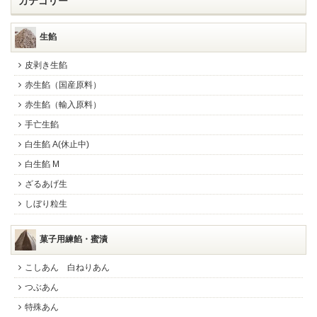
カテゴリー
生餡
皮剥き生餡
赤生餡（国産原料）
赤生餡（輸入原料）
手亡生餡
白生餡 A(休止中)
白生餡 M
ざるあげ生
しぼり粒生
菓子用練餡・蜜漬
こしあん 白ねりあん
つぶあん
特殊あん