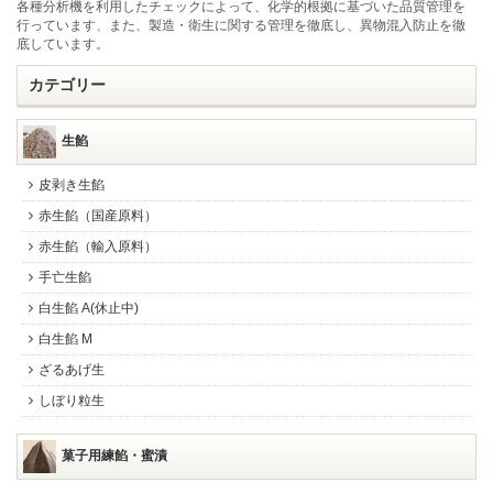
各種分析機を利用したチェックによって、化学的根拠に基づいた品質管理を
行っています、また、製造・衛生に関する管理を徹底し、異物混入防止を徹
底しています。
カテゴリー
生餡
皮剥き生餡
赤生餡（国産原料）
赤生餡（輸入原料）
手亡生餡
白生餡 A(休止中)
白生餡 M
ざるあげ生
しぼり粒生
菓子用練餡・蜜漬