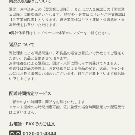
商品のお届けについて
通常、お申込み日の【翌営業日以降】、またはご入金確認日の【翌営業
日以降】に順次発送いたします。 時間外・休業日に頂いたご注文確認は
【翌営業日以降】となります。運送業者様はヤマト運輸・佐川急便・日
本郵便をお選びいただけます。
■弊社休業日はトップページの休業カレンダーをご覧ください。
返品について
弊社理由による商品間違い、不良品の場合は着払いで弊社までご返送く
ださい。良品と交換させて頂きます。
お客様都合による返品は、開封・未開に関わらずお受けできません。
発送後は製品の特性上、お客様都合による商品の変更、返品、キャンセ
ルにはお答え出来ない場合もございます。何卒ご容赦下さいます様お願
い申し上げます。
配送時間指定サービス
ご都合のよい時間帯に商品をお届けいたします。
※ヤマト運輸のみ時間指定可能。佐川急便の場合時間指定での配送受付
はございません。
お電話・FAXでのご注文
0120-01-4344