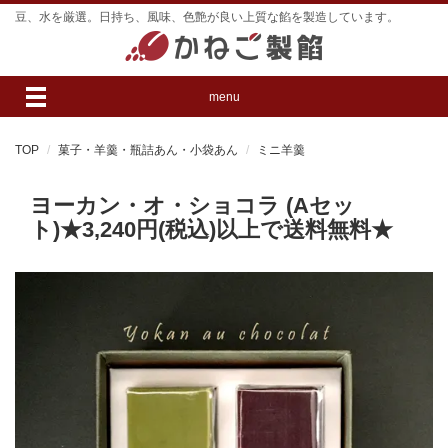
豆、水を厳選。日持ち、風味、色艶が良い上質な餡を製造しています。
menu
TOP
菓子・羊羹・瓶詰あん・小袋あん
ミニ羊羹
ヨーカン・オ・ショコラ (Aセッ
ト)★3,240円(税込)以上で送料無料★