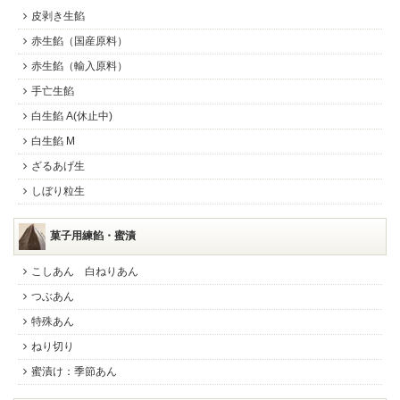
皮剥き生餡
赤生餡（国産原料）
赤生餡（輸入原料）
手亡生餡
白生餡 A(休止中)
白生餡 M
ざるあげ生
しぼり粒生
菓子用練餡・蜜漬
こしあん 白ねりあん
つぶあん
特殊あん
ねり切り
蜜漬け：季節あん