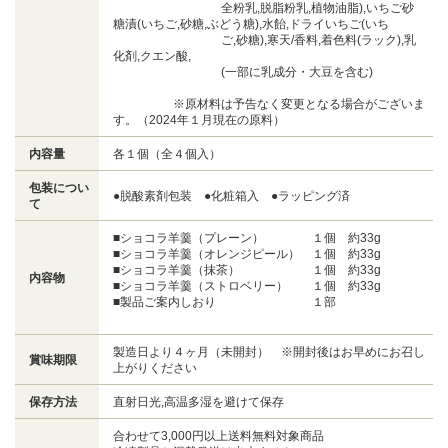
全粉乳,脱脂粉乳,植物油脂),いちご砂
糖漬(いちご,砂糖,ぶどう糖),水飴,ドライいちご(いち
ご,砂糖),寒天/香料,着色料(ラック),乳
化剤,クエン酸,
(一部に乳成分・大豆を含む)
※原材料は予告なく変更となる場合がございま
す。（2024年１月現在の原料）
内容量
各１個（全４個入）
包装につい
●脱酸素剤包装 ●化粧箱入 ●ラッピング済
て
■ショコラ羊羹（プレーン） １個 約33g
■ショコラ羊羹（オレンジピール） １個 約33g
■ショコラ羊羹（抹茶） １個 約33g
内容物
■ショコラ羊羹（ストロベリー） １個 約33g
■製品ご案内しおり １部
製造日より４ヶ月（未開封） ※開封後はお早めにお召し
賞味期限
上がりください
保存方法
直射日光,高温多湿を避けて保存
合わせて3,000円以上送料無料対象商品