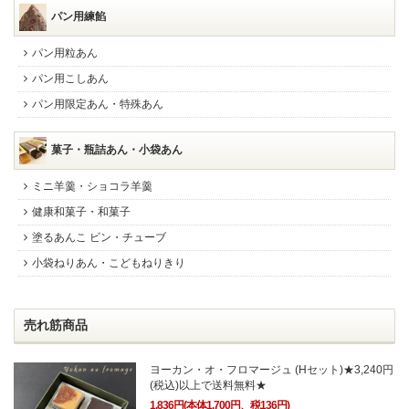
パン用練餡
パン用粒あん
パン用こしあん
パン用限定あん・特殊あん
菓子・瓶詰あん・小袋あん
ミニ羊羹・ショコラ羊羹
健康和菓子・和菓子
塗るあんこ ビン・チューブ
小袋ねりあん・こどもねりきり
売れ筋商品
ヨーカン・オ・フロマージュ (Hセット)★3,240円
(税込)以上で送料無料★
1,836円(本体1,700円、税136円)