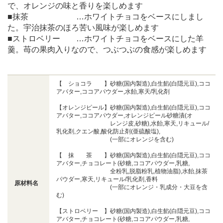
で、オレンジの味と香りを楽しめます
■抹茶 …ホワイトチョコをベースにしまし
た。宇治抹茶のほろ苦い風味が楽しめます
■ストロベリー …ホワイトチョコをベースにした羊
羹。苺の果肉入りなので、つぶつぶの食感が楽しめます
【 ショコラ 】砂糖(国内製造),白生餡(白隠元豆),ココ
アバター,ココアパウダー,水飴,寒天/乳化剤
【オレンジピール】砂糖(国内製造),白生餡(白隠元豆),ココ
アバター,ココアパウダー,オレンジピール砂糖漬(オ
レンジ皮,砂糖),水飴,寒天,リキュール/
乳化剤,クエン酸,酸化防止剤(亜硫酸塩),
(一部にオレンジを含む)
【 抹 茶 】砂糖(国内製造),白生餡(白隠元豆),ココ
アバター,チョコレート(砂糖,ココアパウダー,乳糖,
全粉乳,脱脂粉乳,植物油脂),水飴,抹茶
パウダー,寒天,リキュール/乳化剤,香料
原材料名
(一部にオレンジ・乳成分・大豆を含
む)
【ストロベリー 】砂糖(国内製造),白生餡(白隠元豆),ココ
アバター,チョコレート(砂糖,ココアパウダー,乳糖,