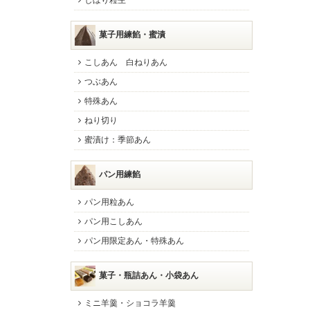
しぼり粒生
菓子用練餡・蜜漬
こしあん 白ねりあん
つぶあん
特殊あん
ねり切り
蜜漬け：季節あん
パン用練餡
パン用粒あん
パン用こしあん
パン用限定あん・特殊あん
菓子・瓶詰あん・小袋あん
ミニ羊羹・ショコラ羊羹