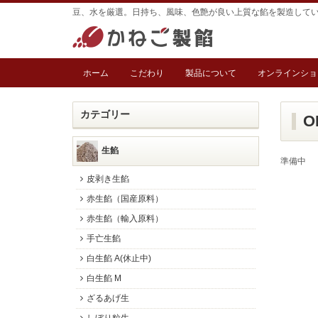
豆、水を厳選。日持ち、風味、色艶が良い上質な餡を製造して
ホーム
こだわり
製品について
オンラインショ
カテゴリー
O
生餡
準備中
皮剥き生餡
赤生餡（国産原料）
赤生餡（輸入原料）
手亡生餡
白生餡 A(休止中)
白生餡 M
ざるあげ生