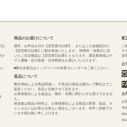
商品のお届けについて
配
支払
通常、お申込み日の【翌営業日以降】、またはご入金確認日の
ご
【翌営業日以降】に順次発送いたします。 時間外・休業日に頂
※
Aが
いたご注文確認は【翌営業日以降】となります。運送業者様はヤ
送
マト運輸・佐川急便・日本郵便をお選びいただけます。
お
払い
■弊社休業日はトップページの休業カレンダーをご覧ください。
返品について
弊社理由による商品間違い、不良品の場合は着払いで弊社までご
返送ください。良品と交換させて頂きます。
お
お客様都合による返品は、開封・未開に関わらずお受けできませ
除
ん。
お
発送後は製品の特性上、お客様都合による商品の変更、返品、キ
Tel
ャンセルにはお答え出来ない場合もございます。何卒ご容赦下さ
います様お願い申し上げます。
Mai
FAX