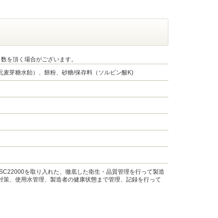
日数を頂く場合がございます。
麦芽糖水飴）、餅粉、砂糖/保存料（ソルビン酸K)
C22000を取り入れた、徹底した衛生・品質管理を行って製造
対策、使用水管理、製造者の健康状態まで管理、記録を行って