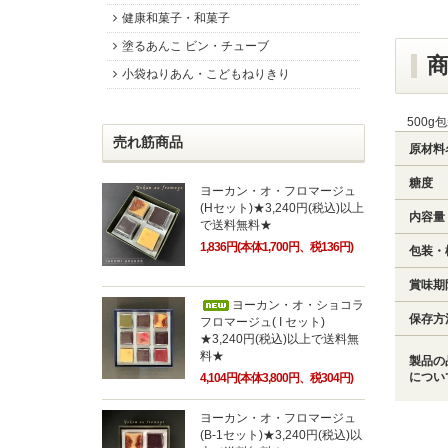
健康和菓子・和菓子
塗るあんこ ビン・チューブ
小袋ねりあん・こどもねりきり
500g
売れ筋商品
原材料
糖度
ヨーカン・オ・フロマージュ
(Hセット)★3,240円(税込)以上
内容量
で送料無料★
1,836円(本体1,700円、税136円)
包装・
賞味期
ヨーカン・オ・ショコラ
保存方
フロマージュ( I セット)
★3,240円(税込)以上で送料無
料★
製品の
につい
4,104円(本体3,800円、税304円)
ヨーカン・オ・フロマージュ
(B-1セット)★3,240円(税込)以