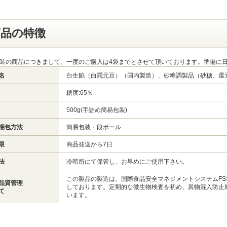
商品の特徴
包装の商品につきまして、一度のご購入は4袋までとさせて頂いております。準備に
名
白生餡（白隠元豆）（国内製造）、砂糖調製品（砂糖、還元
糖度:65％
500g(手詰め簡易包装)
梱包方法
簡易包装・段ボール
限
商品発送から7日
法
冷暗所にて保管し、お早めにご使用下さい。
この製品の製造は、国際食品安全マネジメントシステムFSS
品質管理
しております。定期的な微生物検査を初め、異物混入防止
て
います。