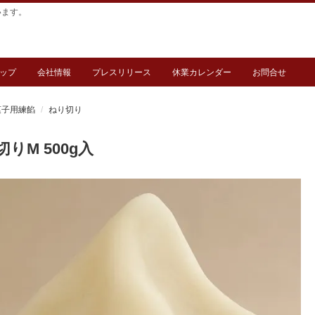
います。
ップ
会社情報
プレスリリース
休業カレンダー
お問合せ
菓子用練餡
ねり切り
りM 500g入