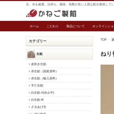
豆、水を厳選。日持ち、風味、色艶が良い上質な餡を製造して
ホーム
こだわり
製品について
オンラインショ
TOP
カテゴリー
ねり切
生餡
皮剥き生餡
赤生餡（国産原料）
赤生餡（輸入原料）
手亡生餡
白生餡 A(休止中)
白生餡 M
ざるあげ生