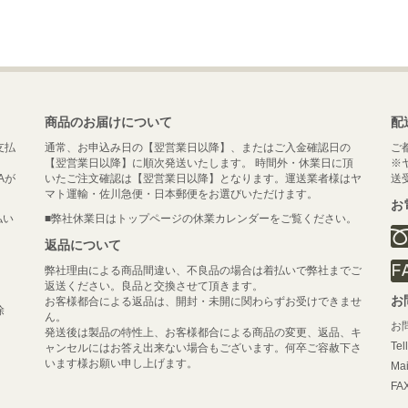
商品のお届けについて
配
支払
通常、お申込み日の【翌営業日以降】、またはご入金確認日の
ご
【翌営業日以降】に順次発送いたします。 時間外・休業日に頂
※
Aが
いたご注文確認は【翌営業日以降】となります。運送業者様はヤ
送
マト運輸・佐川急便・日本郵便をお選びいただけます。
お
払い
■弊社休業日はトップページの休業カレンダーをご覧ください。
返品について
弊社理由による商品間違い、不良品の場合は着払いで弊社までご
返送ください。良品と交換させて頂きます。
お
お客様都合による返品は、開封・未開に関わらずお受けできませ
除
ん。
お
発送後は製品の特性上、お客様都合による商品の変更、返品、キ
Tel
ャンセルにはお答え出来ない場合もございます。何卒ご容赦下さ
います様お願い申し上げます。
Mai
FAX