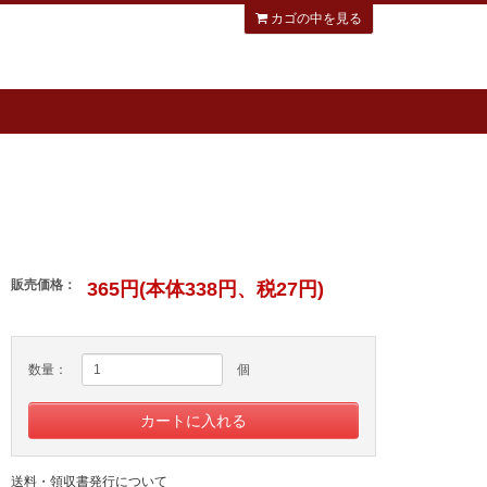
カゴの中を見る
販売価格：
365円(本体338円、税27円)
数量：
個
送料・領収書発行について