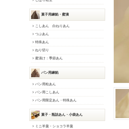
しぼり粒生
菓子用練餡・蜜漬
こしあん 白ねりあん
つぶあん
特殊あん
ねり切り
蜜漬け：季節あん
パン用練餡
パン用粒あん
パン用こしあん
パン用限定あん・特殊あん
菓子・瓶詰あん・小袋あん
ミニ羊羹・ショコラ羊羹