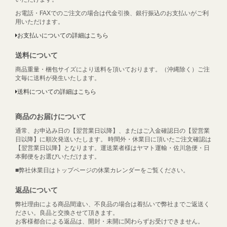
お電話・FAXでのご注文の場合は代金引換、銀行振込のお支払いがご利
用いただけます。
お支払いについての詳細はこちら
送料について
商品重量・梱包サイズにより送料を頂いております。（沖縄除く）ご注
文毎に送料が発生いたします。
送料についての詳細はこちら
商品のお届けについて
通常、お申込み日の【翌営業日以降】、またはご入金確認日の【翌営業
日以降】に順次発送いたします。 時間外・休業日に頂いたご注文確認は
【翌営業日以降】となります。運送業者様はヤマト運輸・佐川急便・日
本郵便をお選びいただけます。
■弊社休業日はトップページの休業カレンダーをご覧ください。
返品について
弊社理由による商品間違い、不良品の場合は着払いで弊社までご返送く
ださい。良品と交換させて頂きます。
お客様都合による返品は、開封・未開に関わらずお受けできません。