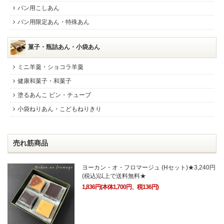
パン用こしあん
パン用限定あん・特殊あん
菓子・瓶詰あん・小袋あん
ミニ羊羹・ショコラ羊羹
健康和菓子・和菓子
塗るあんこ ビン・チューブ
小袋ねりあん・こどもねりきり
売れ筋商品
ヨーカン・オ・フロマージュ (Hセット)★3,240円
(税込)以上で送料無料★
1,836円(本体1,700円、税136円)