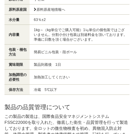
原料原産国
原料原産地情報へ
水分量
63％±2
1kg～（kg単位でご購入可能）1㎏単位の個包装ではござ
内容量
いません。分割小分け包装は別途料金を頂いております。
準備に日数を頂く場合がございます。
包装・梱包
簡易ビニル包装・段ボール
方法
賞味期限
製品到着後 1日
加熱調理の
加熱加工してください
必要性
保存方法
冷蔵 5℃以下
製品の品質管理について
この製品の製造は、国際食品安全マネジメントシステム
FSSC22000を取り入れた、徹底した衛生・品質管理を行って製造
しております。全ロットの微生物検査を初め、異物混入防止対