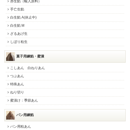
赤生餡（輸入原料）
手亡生餡
白生餡 A(休止中)
白生餡 M
ざるあげ生
しぼり粒生
菓子用練餡・蜜漬
こしあん 白ねりあん
つぶあん
特殊あん
ねり切り
蜜漬け：季節あん
パン用練餡
パン用粒あん