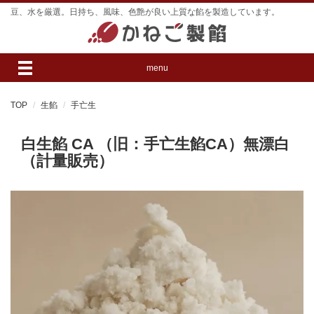
豆、水を厳選。日持ち、風味、色艶が良い上質な餡を製造しています。
menu
TOP
生餡
手亡生
白生餡 CA （旧：手亡生餡CA）無漂白
（計量販売）